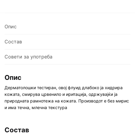
лице
за
атопична
Опис
кожа,
40
ml
Состав
количина
Совети за употреба
Опис
Дерматолошки тестиран, овој флуид длабоко ја хидрира
кожата, смирува црвенило и иритација, одржувајќи ја
природната рамнотежа на кожата. Производот е без мирис
и има течна, млечна текстура
Состав