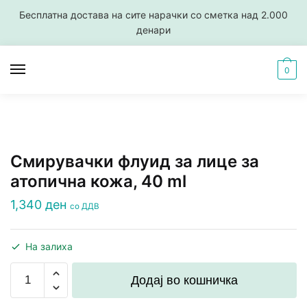
Skip
Skip
Бесплатна достава на сите нарачки со сметка над 2.000
to
to
денари
navigation
content
0
Смирувачки флуид за лице за
атопична кожа, 40 ml
1,340
ден
со ДДВ
На залиха
Смирувачки
Додај во кошничка
флуид
за