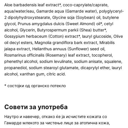
Aloe barbadensis leaf extract*, coco-caprylate/caprate,
aqua/water/eau, Gamarde aqua (Gamarde water), polyglyceryl-
2 dipolyhydroxystearate, Glycine soja (Soybean) oil, butylene
glycol, Prunus amygdalus dulcis (Sweet Almond) oil*, cetyl
alcohol, Glycerin, Butyrospermum parkii (Shea) butter*,
Gossypium herbaceum (Cotton) extract*, lauryl glucoside, Olive
oil decyl esters, Magnolia grandiflora bark extract, Mirabilis
jalapa extract, Helianthus annuus (Sunflower) seed oil,
Rosmarinus officinalis (Rosemary) leaf extract, tocopherol,
phenethyl alcohol, sodium levulinate, sodium anisate, squalene,
propanediol, sodium stearoyl glutamate, dicaprylyl ether, lauryl
alcohol, xanthan gum, citric acid.
* состојки од органско потекло
Совети за употреба
Наутро и навечер, откако ќе ја исчистите кожата со
Гамарде млекото за чистење лице за атопична кожа,