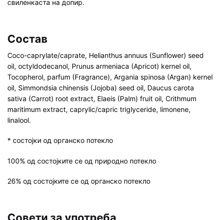
свиленкаста на допир.
Состав
Coco-caprylate/caprate, Helianthus annuus (Sunflower) seed
oil, octyldodecanol, Prunus armeniaca (Apricot) kernel oil,
Tocopherol, parfum (Fragrance), Argania spinosa (Argan) kernel
oil, Simmondsia chinensis (Jojoba) seed oil, Daucus carota
sativa (Carrot) root extract, Elaeis (Palm) fruit oil, Crithmum
maritimum extract, caprylic/capric triglyceride, limonene,
linalool.
* состојки од органско потекло
100% од состојките се од природно потекло
26% од состојките се од органско потекло
Совети за употреба