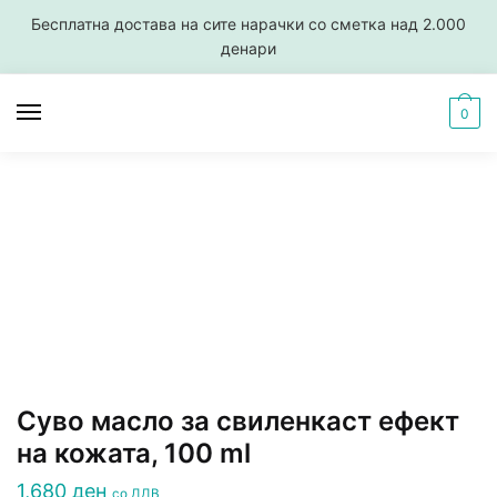
Skip
Skip
Бесплатна достава на сите нарачки со сметка над 2.000
to
to
денари
navigation
content
0
Суво масло за свиленкаст ефект
на кожата, 100 ml
1,680
ден
со ДДВ