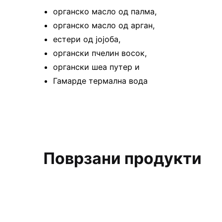
органско масло од палма,
органско масло од арган,
естери од јојоба,
органски пчелин восок,
органски шеа путер и
Гамарде термална вода
Поврзани продукти