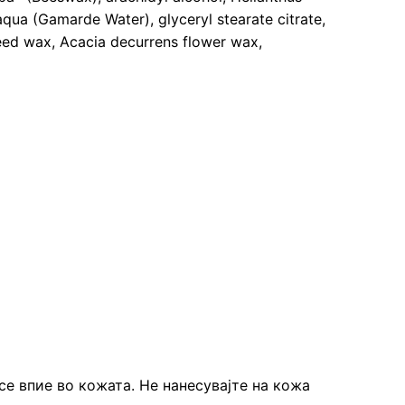
aqua (Gamarde Water), glyceryl stearate citrate,
seed wax, Acacia decurrens flower wax,
е впие во кожата. Не нанесувајте на кожа