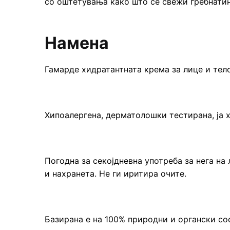
со оштетувања како што се свежи гребнати
Намена
Гамарде хидратантната крема за лице и тело
Хипоалергена, дерматолошки тестирана, ја 
Погодна за секојдневна употреба за нега на
и нахранета. Не ги иритира очите.
Базирана е на 100% природни и органски сос