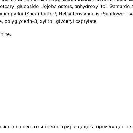
 cetearyl glucoside, Jojoba esters, anhydroxylitol, Gamarde 
rmum parkii (Shea) butter*, Helianthus annuus (Sunflower) 
 polyglycerin-3, xylitol, glyceryl caprylate,
inine.
ожата на телото и нежно тријте додека производот не с