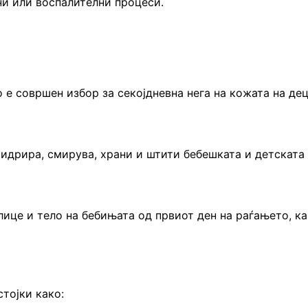
ни или воспалителни процеси.
 е совршен избор за секојдневна нега на кожата на де
хидрира, смирува, храни и штити бебешката и детската
 лице и тело на бебињата од првиот ден на раѓањето, к
тојки како: