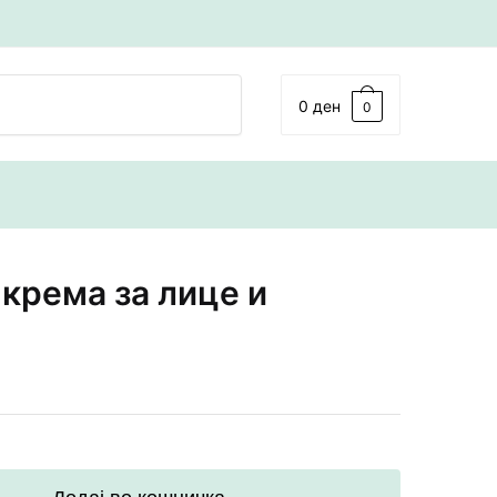
0
ден
0
крема за лице и