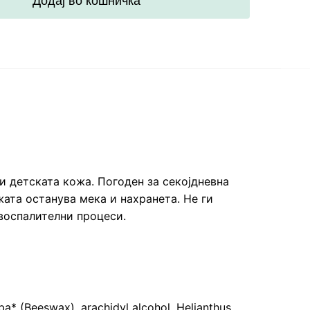
Додај во кошничка
и детската кожа. Погоден за секојдневна
жата останува мека и нахранета. Не ги
воспалителни процеси.
alba* (Beeswax), arachidyl alcohol, Helianthus