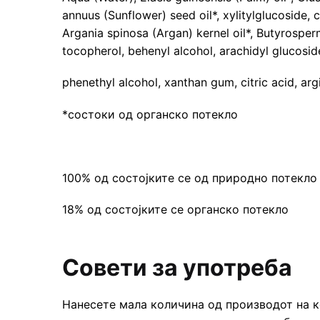
annuus (Sunflower) seed oil*, xylitylglucoside,
Argania spinosa (Argan) kernel oil*, Butyrospe
tocopherol, behenyl alcohol, arachidyl glucoside,
phenethyl alcohol, xanthan gum, citric acid, arg
*состоки од органско потекло
100% од состојките се од природно потекло
18% од состојките се органско потекло
Совети за употреба
Нанесете мала количина од производот на к