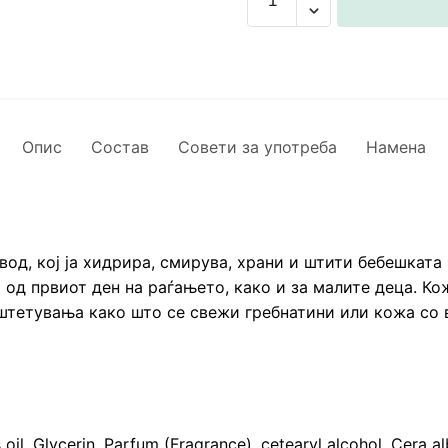
крема
за
лице
и
тело,
100
Опис
Состав
Совети за употреба
Намена
ml
количина
д, кој ја хидрира, смирува, храни и штити бебешката 
а од првиот ден на раѓањето, како и за малите деца. Ко
оштетувања како што се свежи гребнатини или кожа со 
s oil, Glycerin, Parfum (Fragrance), cetearyl alcohol, Cera 