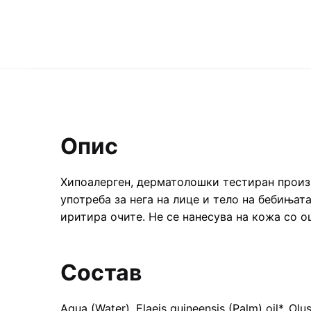
Опис
Хипоалерген, дерматолошки тестиран произво
употреба за нега на лице и тело на бебињат
иритира очите. Не се нанесува на кожа со 
Состав
Aqua (Water), Elaeis guineensis (Palm) oil*, Olu