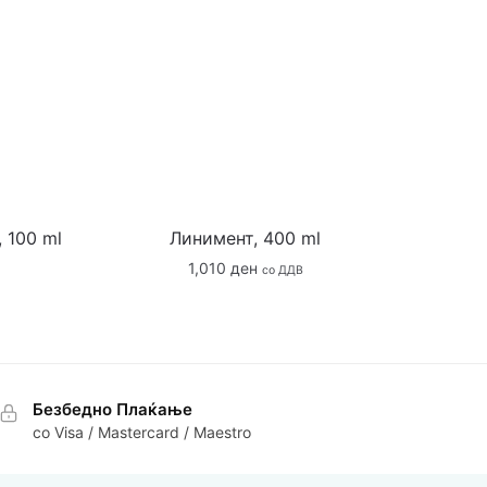
 100 ml
Линимент, 400 ml
1,010
ден
со ДДВ
Безбедно Плаќање
со Visa / Mastercard / Maestro